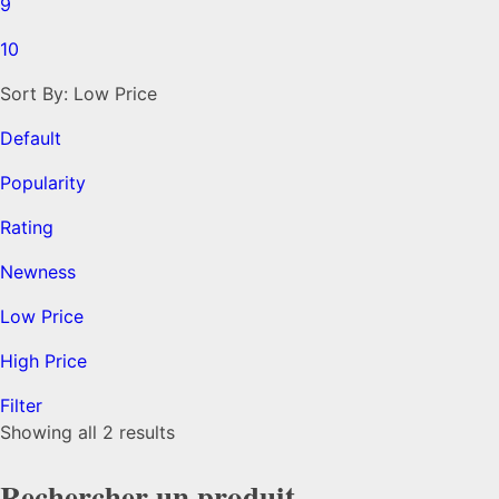
9
10
Sort By:
Low Price
Default
Popularity
Rating
Newness
Low Price
High Price
Filter
Trié
Showing all 2 results
par
prix
Rechercher un produit