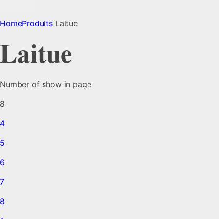
Home
Produits
Laitue
Laitue
Number of show in page
8
4
5
6
7
8