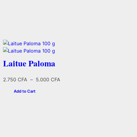
Laitue Paloma
Plage
2.750
CFA
–
5.000
CFA
de
Add to Cart
prix :
2.750 CFA
à
5.000 CFA