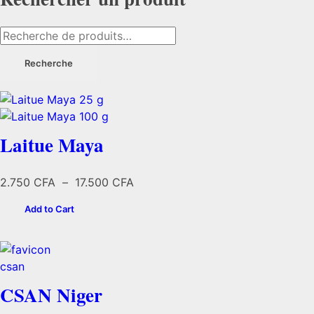
croissant
Recherche
pour :
Recherche
Laitue Maya
Plage
2.750
CFA
–
17.500
CFA
de
Add to Cart
prix :
2.750 CFA
à
17.500 CFA
CSAN Niger