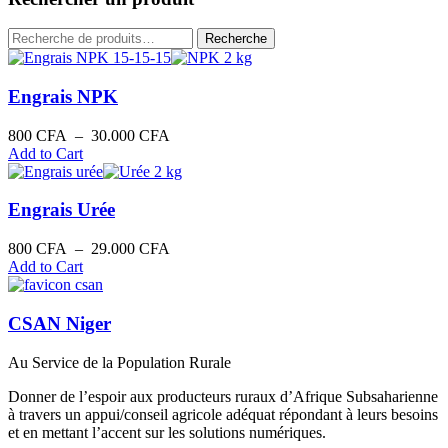
Recherche
Recherche
pour :
Engrais NPK
Plage
800
CFA
–
30.000
CFA
de
Add to Cart
prix :
800 CFA
à
Engrais Urée
30.000 CFA
Plage
800
CFA
–
29.000
CFA
de
Add to Cart
prix :
800 CFA
à
CSAN Niger
29.000 CFA
Au Service de la Population Rurale
Donner de l’espoir aux producteurs ruraux d’Afrique Subsaharienne
à travers un appui/conseil agricole adéquat répondant à leurs besoins
et en mettant l’accent sur les solutions numériques.