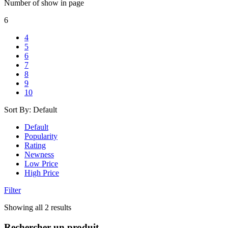
Number of show in page
6
4
5
6
7
8
9
10
Sort By:
Default
Default
Popularity
Rating
Newness
Low Price
High Price
Filter
Showing all 2 results
Rechercher un produit