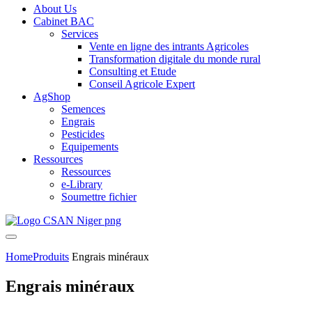
About Us
Cabinet BAC
Services
Vente en ligne des intrants Agricoles
Transformation digitale du monde rural
Consulting et Etude
Conseil Agricole Expert
AgShop
Semences
Engrais
Pesticides
Equipements
Ressources
Ressources
e-Library
Soumettre fichier
Home
Produits
Engrais minéraux
Engrais minéraux