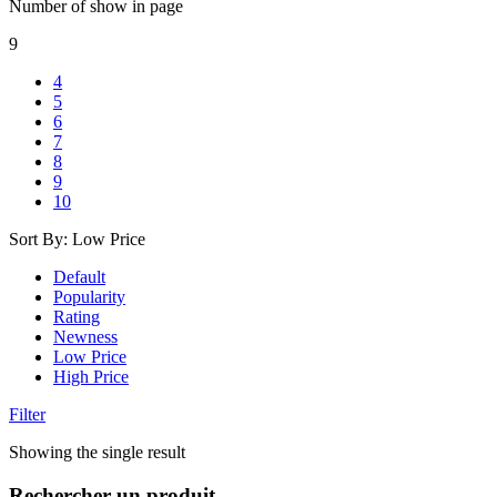
Number of show in page
9
4
5
6
7
8
9
10
Sort By:
Low Price
Default
Popularity
Rating
Newness
Low Price
High Price
Filter
Showing the single result
Rechercher un produit