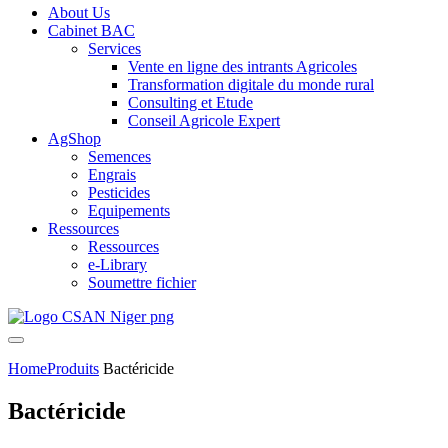
About Us
Cabinet BAC
Services
Vente en ligne des intrants Agricoles
Transformation digitale du monde rural
Consulting et Etude
Conseil Agricole Expert
AgShop
Semences
Engrais
Pesticides
Equipements
Ressources
Ressources
e-Library
Soumettre fichier
Home
Produits
Bactéricide
Bactéricide