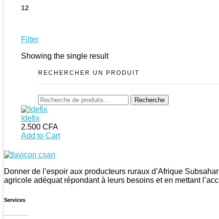
12
Filter
Showing the single result
RECHERCHER UN PRODUIT
Recherche
Recherche
pour :
Idefix
2.500
CFA
Add to Cart
CSAN Niger
Au Service de la Population Rurale
Donner de l’espoir aux producteurs ruraux d’Afrique Subsahar
agricole adéquat répondant à leurs besoins et en mettant l’acc
Services