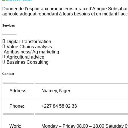
CSAN Niger
Au Service de la Population Rurale
Donner de l’espoir aux producteurs ruraux d’Afrique Subsahar
agricole adéquat répondant à leurs besoins et en mettant l’acc
Services
Digital Transformation
Value Chains analysis
Agribusiness/ Ag marketing
Agricultural advice
Bussines Consulting
Contact
Address:
Niamey, Niger
Phone:
+227 84 58 02 33
Work:
Monday – Friday 08.00 – 18.00 Saturday 0