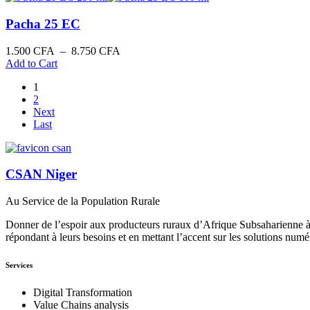
Pacha 25 EC
Plage
1.500
CFA
–
8.750
CFA
de
Add to Cart
prix :
1
1.500 CFA
2
à
Next
8.750 CFA
Last
CSAN Niger
Au Service de la Population Rurale
Donner de l’espoir aux producteurs ruraux d’Afrique Subsaharienne à 
répondant à leurs besoins et en mettant l’accent sur les solutions numé
Services
Digital Transformation
Value Chains analysis