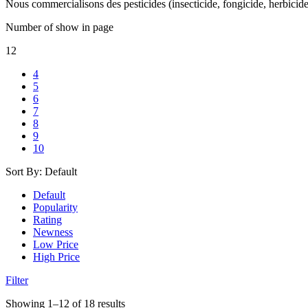
Nous commercialisons des pesticides (insecticide, fongicide, herbicid
Number of show in page
12
4
5
6
7
8
9
10
Sort By:
Default
Default
Popularity
Rating
Newness
Low Price
High Price
Filter
Showing 1–12 of 18 results