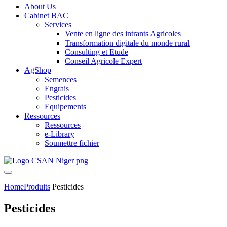
About Us
Cabinet BAC
Services
Vente en ligne des intrants Agricoles
Transformation digitale du monde rural
Consulting et Etude
Conseil Agricole Expert
AgShop
Semences
Engrais
Pesticides
Equipements
Ressources
Ressources
e-Library
Soumettre fichier
Home
Produits
Pesticides
Pesticides