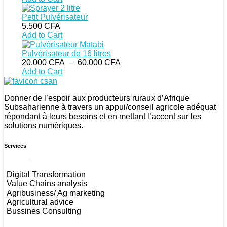
Petit Pulvérisateur
5.500
CFA
Add to Cart
Pulvérisateur de 16 litres
Plage
20.000
CFA
–
60.000
CFA
de
Add to Cart
prix :
CSAN Niger
Au Service de la Population Rurale
20.000 CFA
Donner de l’espoir aux producteurs ruraux d’Afrique
à
Subsaharienne à travers un appui/conseil agricole adéquat
60.000 CFA
répondant à leurs besoins et en mettant l’accent sur les
solutions numériques.
Services
Digital Transformation
Value Chains analysis
Agribusiness/ Ag marketing
Agricultural advice
Bussines Consulting