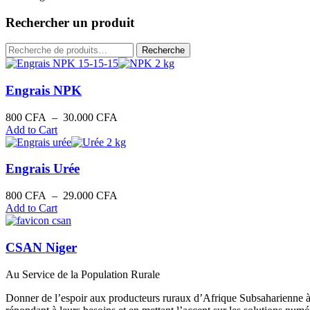
du
plus
Rechercher un produit
récent
au
Recherche
Recherche
plus
pour :
ancien
Engrais NPK
Plage
800
CFA
–
30.000
CFA
de
Add to Cart
prix :
800 CFA
à
Engrais Urée
30.000 CFA
Plage
800
CFA
–
29.000
CFA
de
Add to Cart
prix :
800 CFA
à
CSAN Niger
29.000 CFA
Au Service de la Population Rurale
Donner de l’espoir aux producteurs ruraux d’Afrique Subsaharienne à 