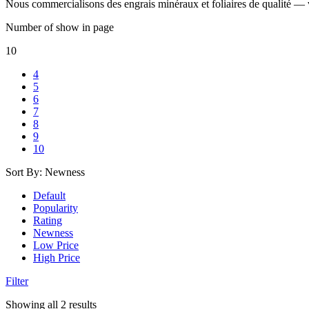
Nous commercialisons des engrais minéraux et foliaires de qualité — 
Number of show in page
10
4
5
6
7
8
9
10
Sort By:
Newness
Default
Popularity
Rating
Newness
Low Price
High Price
Filter
Trié
Showing all 2 results