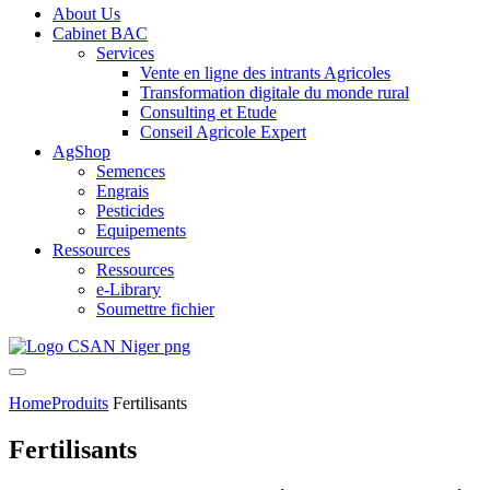
About Us
Cabinet BAC
Services
Vente en ligne des intrants Agricoles
Transformation digitale du monde rural
Consulting et Etude
Conseil Agricole Expert
AgShop
Semences
Engrais
Pesticides
Equipements
Ressources
Ressources
e-Library
Soumettre fichier
Home
Produits
Fertilisants
Fertilisants