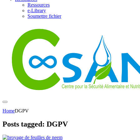
Ressources
e-Library
Soumettre fichier
Home
DGPV
Posts tagged: DGPV