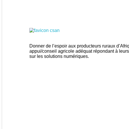
CSAN Niger
Au Service de la Population Rurale
Donner de l’espoir aux producteurs ruraux d’Afr
appui/conseil agricole adéquat répondant à leurs
sur les solutions numériques.