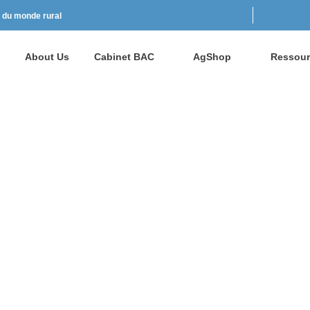
t du monde rural
About Us
Cabinet BAC
AgShop
Ressour