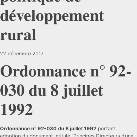
développement
rural
22 décembre 2017
Ordonnance
n
° 92-
030
du 8 juillet
1992
Ordonnance
n
° 92-030
du 8 juillet 1992
portant
adoption du document intitulé ‘’Principes Directeurs d’une