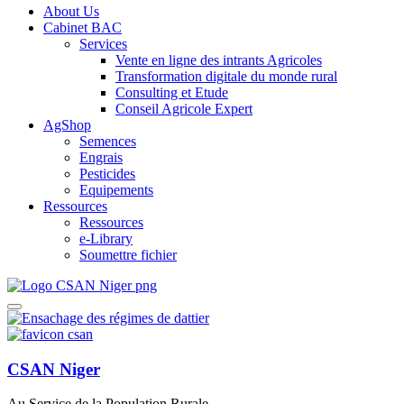
About Us
Cabinet BAC
Services
Vente en ligne des intrants Agricoles
Transformation digitale du monde rural
Consulting et Etude
Conseil Agricole Expert
AgShop
Semences
Engrais
Pesticides
Equipements
Ressources
Ressources
e-Library
Soumettre fichier
CSAN Niger
Au Service de la Population Rurale