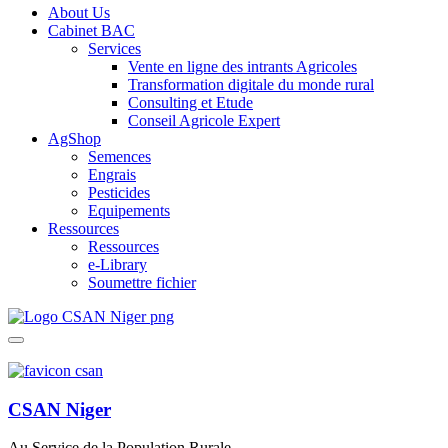
About Us
Cabinet BAC
Services
Vente en ligne des intrants Agricoles
Transformation digitale du monde rural
Consulting et Etude
Conseil Agricole Expert
AgShop
Semences
Engrais
Pesticides
Equipements
Ressources
Ressources
e-Library
Soumettre fichier
CSAN Niger
Au Service de la Population Rurale