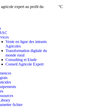
 agricole expert au profit du
°C
s
 BAC
rvices
Vente en ligne des intrants
Agricoles
Transformation digitale du
monde rural
Consulting et Etude
Conseil Agricole Expert
mences
grais
sticides
uipements
es
ssources
Library
umettre fichier