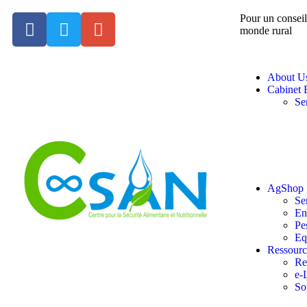
Pour un conseil
monde rural
About U
Cabinet
Se
AgShop
Se
En
Pe
Eq
Ressourc
Re
e-
So