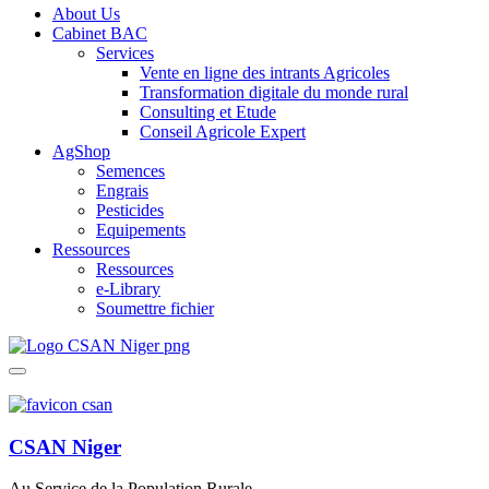
About Us
Cabinet BAC
Services
Vente en ligne des intrants Agricoles
Transformation digitale du monde rural
Consulting et Etude
Conseil Agricole Expert
AgShop
Semences
Engrais
Pesticides
Equipements
Ressources
Ressources
e-Library
Soumettre fichier
CSAN Niger
Au Service de la Population Rurale