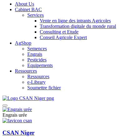
About Us
Cabinet BAC
Services
Vente en ligne des intrants Agricoles
Transformation digitale du monde rural
Consulting et Etude
Conseil Agricole Expert
AgShop
Semences
Engrais
Pesticides
Equipements
Ressources
Ressources
e-Library
Soumettre fichier
Engrais urée
CSAN Niger