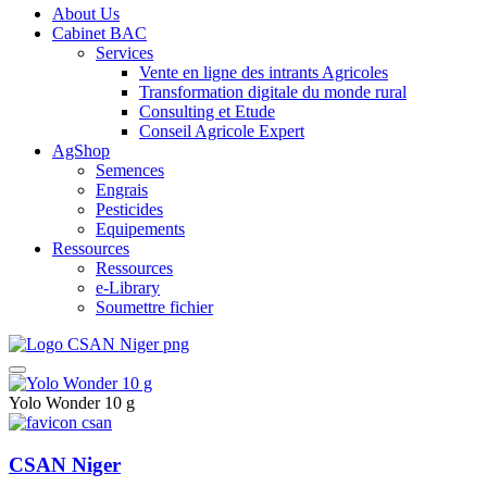
About Us
Cabinet BAC
Services
Vente en ligne des intrants Agricoles
Transformation digitale du monde rural
Consulting et Etude
Conseil Agricole Expert
AgShop
Semences
Engrais
Pesticides
Equipements
Ressources
Ressources
e-Library
Soumettre fichier
Yolo Wonder 10 g
CSAN Niger