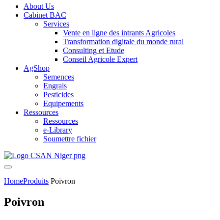
About Us
Cabinet BAC
Services
Vente en ligne des intrants Agricoles
Transformation digitale du monde rural
Consulting et Etude
Conseil Agricole Expert
AgShop
Semences
Engrais
Pesticides
Equipements
Ressources
Ressources
e-Library
Soumettre fichier
Home
Produits
Poivron
Poivron