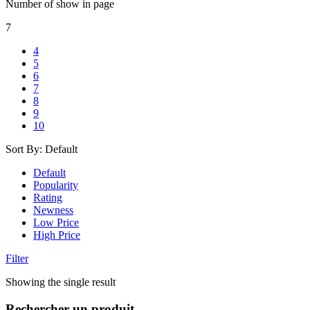
Number of show in page
7
4
5
6
7
8
9
10
Sort By:
Default
Default
Popularity
Rating
Newness
Low Price
High Price
Filter
Showing the single result
Rechercher un produit