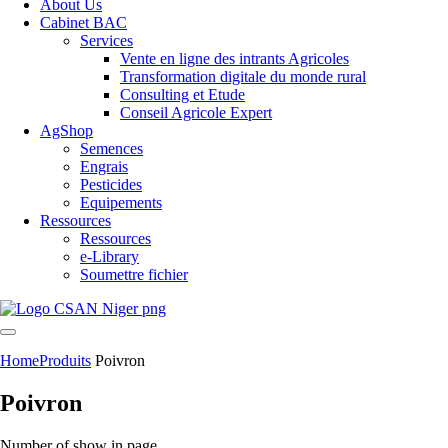
About Us
Cabinet BAC
Services
Vente en ligne des intrants Agricoles
Transformation digitale du monde rural
Consulting et Etude
Conseil Agricole Expert
AgShop
Semences
Engrais
Pesticides
Equipements
Ressources
Ressources
e-Library
Soumettre fichier
Home
Produits
Poivron
Poivron
Number of show in page