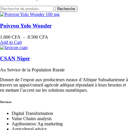
Recherche
Recherche
pour :
Poivron Yolo Wonder
Plage
1.600
CFA
–
8.500
CFA
de
Add to Cart
prix :
1.600 CFA
à
CSAN Niger
8.500 CFA
Au Service de la Population Rurale
Donner de l’espoir aux producteurs ruraux d’Afrique Subsaharienne à
travers un appui/conseil agricole adéquat répondant à leurs besoins et
en mettant l’accent sur les solutions numériques.
Services
Digital Transformation
Value Chains analysis
Agribusiness/ Ag marketing
Agricultural advice