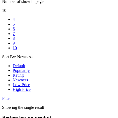
Number of show in page
10
4
5
6
7
8
9
10
Sort By:
Newness
Default
Popularity
Rating
Newness
Low Price
High Price
Filter
Showing the single result
Rechercher un produit