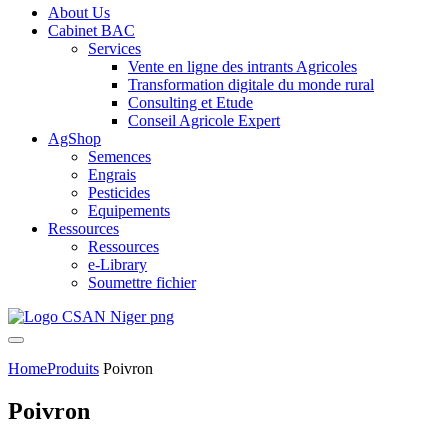
About Us
Cabinet BAC
Services
Vente en ligne des intrants Agricoles
Transformation digitale du monde rural
Consulting et Etude
Conseil Agricole Expert
AgShop
Semences
Engrais
Pesticides
Equipements
Ressources
Ressources
e-Library
Soumettre fichier
Home
Produits
Poivron
Poivron