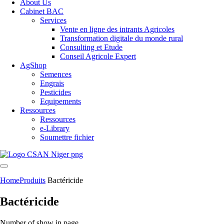
About Us
Cabinet BAC
Services
Vente en ligne des intrants Agricoles
Transformation digitale du monde rural
Consulting et Etude
Conseil Agricole Expert
AgShop
Semences
Engrais
Pesticides
Equipements
Ressources
Ressources
e-Library
Soumettre fichier
Home
Produits
Bactéricide
Bactéricide
Number of show in page