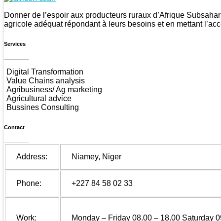
CSAN Niger
Au Service de la Population Rurale
Donner de l’espoir aux producteurs ruraux d’Afrique Subsahar
agricole adéquat répondant à leurs besoins et en mettant l’acc
Services
Digital Transformation
Value Chains analysis
Agribusiness/ Ag marketing
Agricultural advice
Bussines Consulting
Contact
Address:
Niamey, Niger
Phone:
+227 84 58 02 33
Work:
Monday – Friday 08.00 – 18.00 Saturday 0