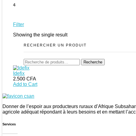
4
Filter
Showing the single result
RECHERCHER UN PRODUIT
Recherche
Recherche
pour :
Idefix
2.500
CFA
Add to Cart
CSAN Niger
Au Service de la Population Rurale
Donner de l’espoir aux producteurs ruraux d’Afrique Subsahar
agricole adéquat répondant à leurs besoins et en mettant l’acc
Services