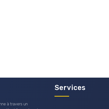
Services
nne à travers un