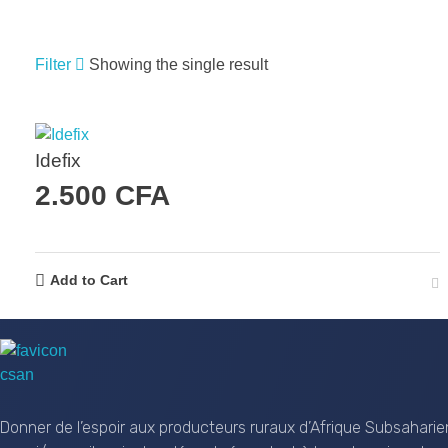
Filter
Showing the single result
RECHERCHER UN PRODUIT
Idefix
2.500
CFA
RECHERCHE
Add to Cart
CSAN Niger
Au Service de la Population Rurale
Donner de l’espoir aux producteurs ruraux d’Afrique Subsaharie