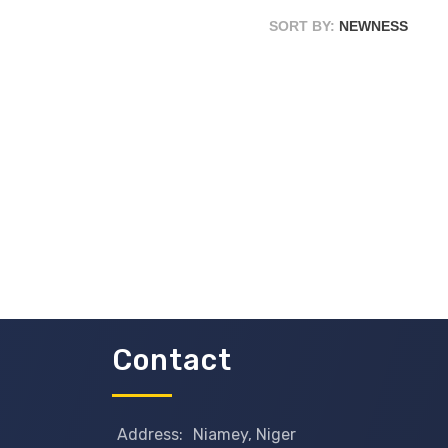
SORT BY:
NEWNESS
Contact
Address:
Niamey, Niger