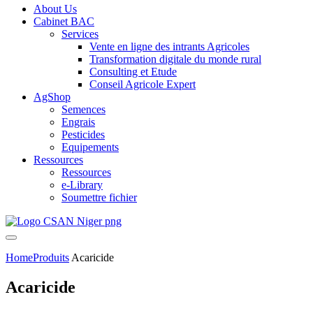
About Us
Cabinet BAC
Services
Vente en ligne des intrants Agricoles
Transformation digitale du monde rural
Consulting et Etude
Conseil Agricole Expert
AgShop
Semences
Engrais
Pesticides
Equipements
Ressources
Ressources
e-Library
Soumettre fichier
Home
Produits
Acaricide
Acaricide