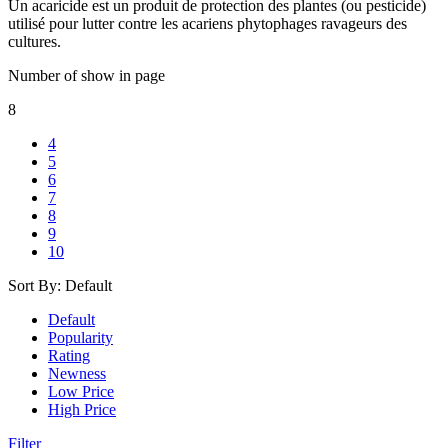
Un acaricide est un produit de protection des plantes (ou pesticide)
utilisé pour lutter contre les acariens phytophages ravageurs des
cultures.
Number of show in page
8
4
5
6
7
8
9
10
Sort By:
Default
Default
Popularity
Rating
Newness
Low Price
High Price
Filter