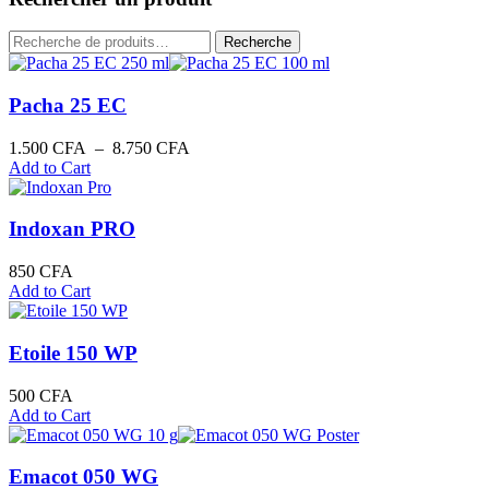
moyenne
Recherche
Recherche
pour :
Pacha 25 EC
Plage
1.500
CFA
–
8.750
CFA
de
Add to Cart
prix :
1.500 CFA
à
Indoxan PRO
8.750 CFA
850
CFA
Add to Cart
Etoile 150 WP
500
CFA
Add to Cart
Emacot 050 WG