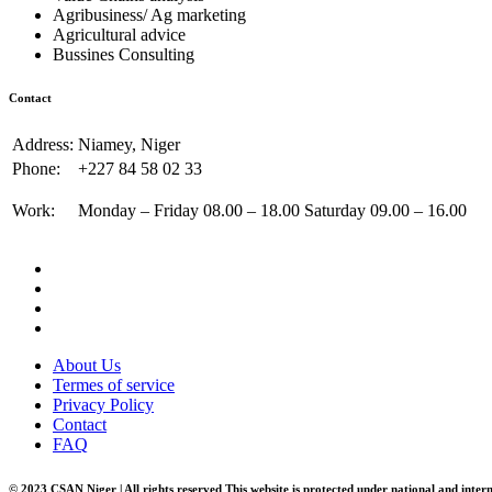
Agribusiness/ Ag marketing
Agricultural advice
Bussines Consulting
Contact
Address:
Niamey, Niger
Phone:
+227 84 58 02 33
Work:
Monday – Friday 08.00 – 18.00 Saturday 09.00 – 16.00
About Us
Termes of service
Privacy Policy
Contact
FAQ
© 2023 CSAN Niger | All rights reserved This website is protected under national and inter