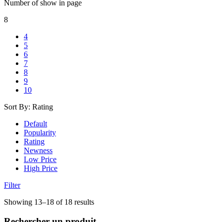
Number of show in page
8
4
5
6
7
8
9
10
Sort By:
Rating
Default
Popularity
Rating
Newness
Low Price
High Price
Filter
Trié
Showing 13–18 of 18 results
par
note
Rechercher un produit