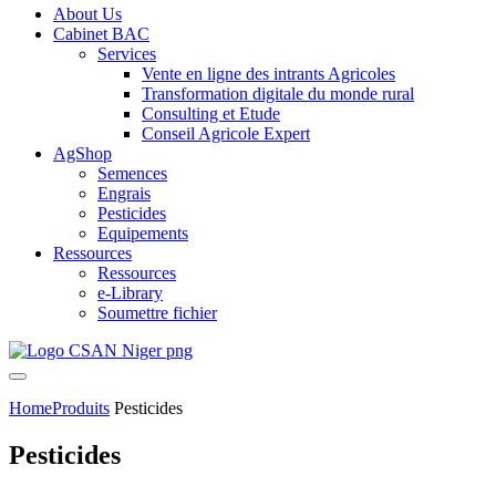
About Us
Cabinet BAC
Services
Vente en ligne des intrants Agricoles
Transformation digitale du monde rural
Consulting et Etude
Conseil Agricole Expert
AgShop
Semences
Engrais
Pesticides
Equipements
Ressources
Ressources
e-Library
Soumettre fichier
Home
Produits
Pesticides
Pesticides