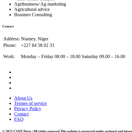
Agribusiness/ Ag marketing
Agricultural advice
Bussines Consulting
Contact
Address:
Niamey, Niger
Phone:
+227 84 58 02 33
Work:
Monday – Friday 08.00 – 18.00 Saturday 09.00 – 16.00
About Us
Termes of service
Privacy Policy
Contact
FAQ
© 2023 CSAN Niger | All rights reserved This website is protected under national and inter