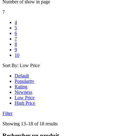
Number of show in page
7
4
5
6
7
8
9
10
Sort By:
Low Price
Default
Popularity
Rating
Newness
Low Price
High Price
Filter
Trié
Showing 13–18 of 18 results
par
prix
Rechercher un produit