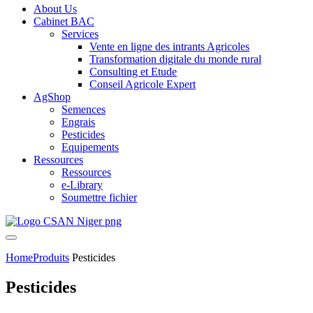
About Us
Cabinet BAC
Services
Vente en ligne des intrants Agricoles
Transformation digitale du monde rural
Consulting et Etude
Conseil Agricole Expert
AgShop
Semences
Engrais
Pesticides
Equipements
Ressources
Ressources
e-Library
Soumettre fichier
Home
Produits
Pesticides
Pesticides