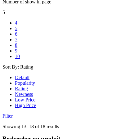
Number of show in page
5
4
5
6
7
8
9
10
Sort By:
Rating
Default
Popularity
Rating
Newness
Low Price
High Price
Filter
Trié
Showing 13–18 of 18 results
par
note
Rechercher un produit