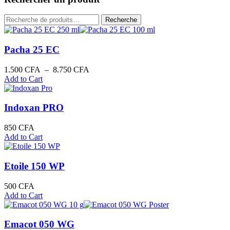
moyenne
Recherche
Recherche
pour :
Pacha 25 EC
Plage
1.500
CFA
–
8.750
CFA
de
Add to Cart
prix :
1.500 CFA
à
Indoxan PRO
8.750 CFA
850
CFA
Add to Cart
Etoile 150 WP
500
CFA
Add to Cart
Emacot 050 WG