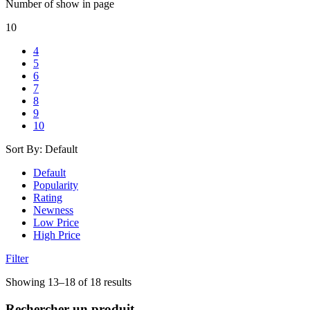
Number of show in page
10
4
5
6
7
8
9
10
Sort By:
Default
Default
Popularity
Rating
Newness
Low Price
High Price
Filter
Showing 13–18 of 18 results
Rechercher un produit